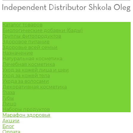
Каталог товаров
Биологические добавки (бады)
Группы фитопродуктов
Здоровое питание
Здоровье всей семьи
Назначение
Натуральная косметика
Лечебная косметика
Уход за кожей лица и шеи
Уход за кожей тела
Ухода за волосами
Декоративная косметика
Глаза
Губы
Лицо
Наборы продуктов
Марафон здоровья
Акции
Блог
Оплата