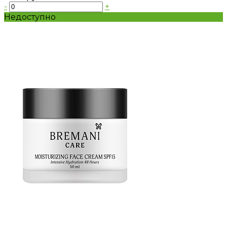
-
+
Недоступно