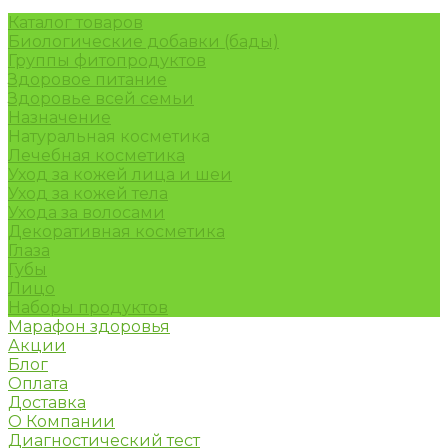
Каталог товаров
Биологические добавки (бады)
Группы фитопродуктов
Здоровое питание
Здоровье всей семьи
Назначение
Натуральная косметика
Лечебная косметика
Уход за кожей лица и шеи
Уход за кожей тела
Ухода за волосами
Декоративная косметика
Глаза
Губы
Лицо
Наборы продуктов
Марафон здоровья
Акции
Блог
Оплата
Доставка
О Компании
Диагностический тест