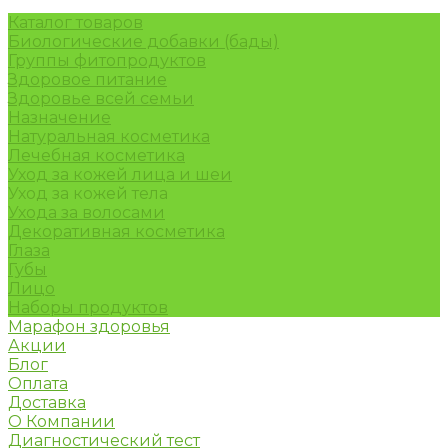
Каталог товаров
Биологические добавки (бады)
Группы фитопродуктов
Здоровое питание
Здоровье всей семьи
Назначение
Натуральная косметика
Лечебная косметика
Уход за кожей лица и шеи
Уход за кожей тела
Ухода за волосами
Декоративная косметика
Глаза
Губы
Лицо
Наборы продуктов
Марафон здоровья
Акции
Блог
Оплата
Доставка
О Компании
Диагностический тест