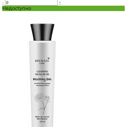
-
+
Недоступно