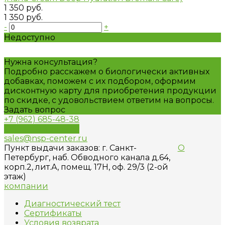
1 350 руб.
1 350 руб.
-
+
Недоступно
Нужна консультация?
Подробно расскажем о биологически активных
добавках, поможем с их подбором, оформим
дисконтную карту для приобретения продукции
по скидке, с удовольствием ответим на вопросы.
Задать вопрос
+7 (962) 685-48-38
Обратный звонок
sales@nsp-center.ru
Пункт выдачи заказов: г. Санкт-
О
Петербург, наб. Обводного канала д.64,
корп.2, лит.А, помещ. 17H, оф. 29/3 (2-ой
этаж)
компании
Диагностический тест
Сертификаты
Условия возврата