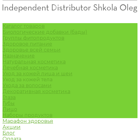
Каталог товаров
Биологические добавки (бады)
Группы фитопродуктов
Здоровое питание
Здоровье всей семьи
Назначение
Натуральная косметика
Лечебная косметика
Уход за кожей лица и шеи
Уход за кожей тела
Ухода за волосами
Декоративная косметика
Глаза
Губы
Лицо
Наборы продуктов
Марафон здоровья
Акции
Блог
Оплата