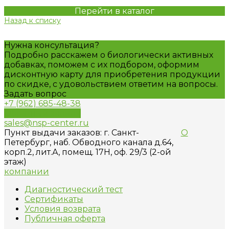
Перейти в каталог
Назад к списку
Нужна консультация?
Подробно расскажем о биологически активных
добавках, поможем с их подбором, оформим
дисконтную карту для приобретения продукции
по скидке, с удовольствием ответим на вопросы.
Задать вопрос
+7 (962) 685-48-38
Обратный звонок
sales@nsp-center.ru
Пункт выдачи заказов: г. Санкт-
О
Петербург, наб. Обводного канала д.64,
корп.2, лит.А, помещ. 17H, оф. 29/3 (2-ой
этаж)
компании
Диагностический тест
Сертификаты
Условия возврата
Публичная оферта