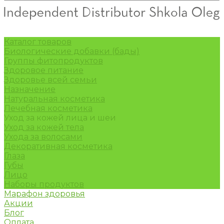
Каталог товаров
Биологические добавки (бады)
Группы фитопродуктов
Здоровое питание
Здоровье всей семьи
Назначение
Натуральная косметика
Лечебная косметика
Уход за кожей лица и шеи
Уход за кожей тела
Ухода за волосами
Декоративная косметика
Глаза
Губы
Лицо
Наборы продуктов
Марафон здоровья
Акции
Блог
Оплата