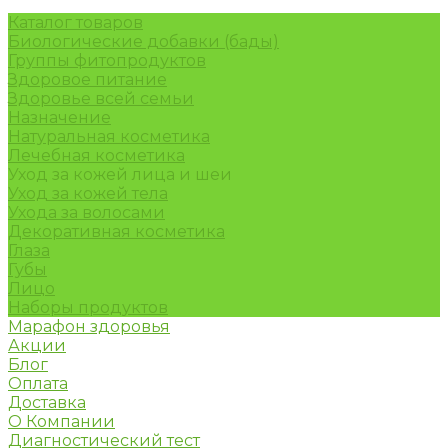
Каталог товаров
Биологические добавки (бады)
Группы фитопродуктов
Здоровое питание
Здоровье всей семьи
Назначение
Натуральная косметика
Лечебная косметика
Уход за кожей лица и шеи
Уход за кожей тела
Ухода за волосами
Декоративная косметика
Глаза
Губы
Лицо
Наборы продуктов
Марафон здоровья
Акции
Блог
Оплата
Доставка
О Компании
Диагностический тест