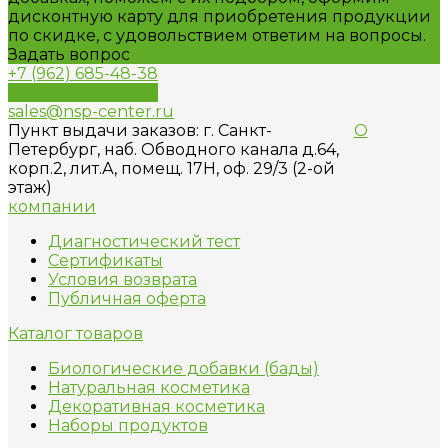
дисконтную карту для приобретения продукции
по скидке, с удовольствием ответим на вопросы.
Задать вопрос
+7 (962) 685-48-38
Обратный звонок
sales@nsp-center.ru
Пункт выдачи заказов: г. Санкт-
О
Петербург, наб. Обводного канала д.64,
корп.2, лит.А, помещ. 17H, оф. 29/3 (2-ой
этаж)
компании
Диагностический тест
Сертификаты
Условия возврата
Публичная оферта
Каталог товаров
Биологические добавки (бады)
Натуральная косметика
Декоративная косметика
Наборы продуктов