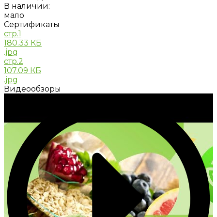
В наличии:
мало
Сертификаты
стр.1
180.33 КБ
.jpg
стр.2
107.09 КБ
.jpg
Видеообзоры