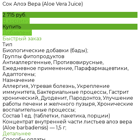
Сок Алоэ Вера (Aloe Vera Juice)
2 715 руб.
В корзину
Купить
Добавлено
Быстрый заказ
Тип
Биологические добавки (бады);
Группы фитопродуктов
Антиаллергенные, Противовирусные,
Ежедневное применение, Парафармацевтики,
Адаптогены;
Назначение
Аллергия, Угревая болезнь, Укрепление
иммунитета, Бактериальные процессы, Гастрит
хронический, Дуоденит, Пародонтоз, Улучшение
работы печени и желчного пузыря, Хронические
воспалительные процессы;
Состав 1 ед. (таблетки, пакетика, порции)
Концентрат внутренней части листьев алоэ вера
(Aloe barbadensis) — 1,5 г;
Детальнее
Способы оплаты