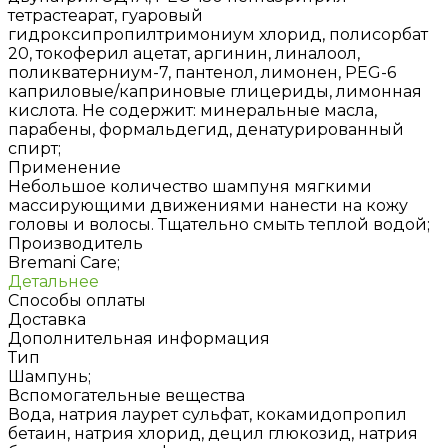
тетрастеарат, гуаровый
гидроксипропилтримониум хлорид, полисорбат
20, токоферил ацетат, аргинин, линалоол,
поликватерниум-7, пантенол, лимонен, PEG-6
каприловые/каприновые глицериды, лимонная
кислота. Не содержит: минеральные масла,
парабены, формальдегид, денатурированный
спирт;
Применение
Небольшое количество шампуня мягкими
массирующими движениями нанести на кожу
головы и волосы. Тщательно смыть теплой водой;
Производитель
Bremani Care;
Детальнее
Способы оплаты
Доставка
Дополнительная информация
Тип
Шампунь;
Вспомогательные вещества
Вода, натрия лаурет сульфат, кокамидопропил
бетаин, натрия хлорид, децил глюкозид, натрия