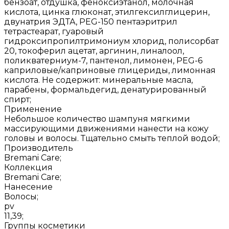
бензоат, отдушка, феноксиэтанол, молочная
кислота, цинка глюконат, этилгексилглицерин,
двунатрия ЭДТА, PEG-150 пентаэритрил
тетрастеарат, гуаровый
гидроксипропилтримониум хлорид, полисорбат
20, токоферил ацетат, аргинин, линалоол,
поликватерниум-7, пантенол, лимонен, PEG-6
каприловые/каприновые глицериды, лимонная
кислота. Не содержит: минеральные масла,
парабены, формальдегид, денатурированный
спирт;
Применение
Небольшое количество шампуня мягкими
массирующими движениями нанести на кожу
головы и волосы. Тщательно смыть теплой водой;
Производитель
Bremani Care;
Коллекция
Bremani Care;
Нанесение
Волосы;
pv
11,39;
Группы косметики