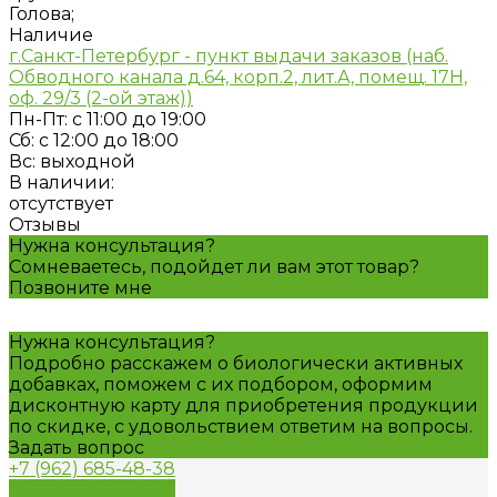
Голова;
Наличие
г.Санкт-Петербург - пункт выдачи заказов (наб.
Обводного канала д.64, корп.2, лит.А, помещ. 17H,
оф. 29/3 (2-ой этаж))
Пн-Пт: с 11:00 до 19:00
Сб: с 12:00 до 18:00
Вс: выходной
В наличии:
отсутствует
Отзывы
Нужна консультация?
Сомневаетесь, подойдет ли вам этот товар?
Позвоните мне
Нужна консультация?
Подробно расскажем о биологически активных
добавках, поможем с их подбором, оформим
дисконтную карту для приобретения продукции
по скидке, с удовольствием ответим на вопросы.
Задать вопрос
+7 (962) 685-48-38
Обратный звонок