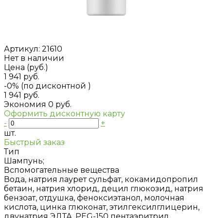
Артикул:
21610
Нет в наличии
Цена (руб.)
1 941 руб.
-0% (по дисконтной
)
1 941 руб.
Экономия
0 руб.
Оформить дисконтную карту
-
+
шт.
Быстрый заказ
Тип
Шампунь;
Вспомогательные вещества
Вода, натрия лаурет сульфат, кокамидопропил
бетаин, натрия хлорид, децил глюкозид, натрия
бензоат, отдушка, феноксиэтанол, молочная
кислота, цинка глюконат, этилгексилглицерин,
двунатрия ЭДТА, PEG-150 пентаэритрил