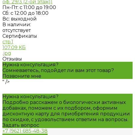
оф. 29/3 (2-ой этаж))
Пн-Пт: с 11:00 до 19:00
Сб: с 12:00 до 18:00
Вс: выходной
В наличии:
отсутствует
Сертификаты
стр.1
107.09 КБ
.jpg
Отзывы
Нужна консультация?
Сомневаетесь, подойдет ли вам этот товар?
Позвоните мне
" />
Нужна консультация?
Подробно расскажем о биологически активных
добавках, поможем с их подбором, оформим
дисконтную карту для приобретения продукции
по скидке, с удовольствием ответим на вопросы.
Задать вопрос
+7 (962) 685-48-38